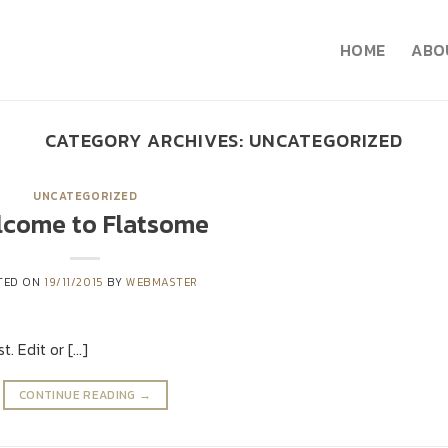
HOME
ABO
CATEGORY ARCHIVES:
UNCATEGORIZED
UNCATEGORIZED
lcome to Flatsome
TED ON
19/11/2015
BY
WEBMASTER
t. Edit or […]
CONTINUE READING
→