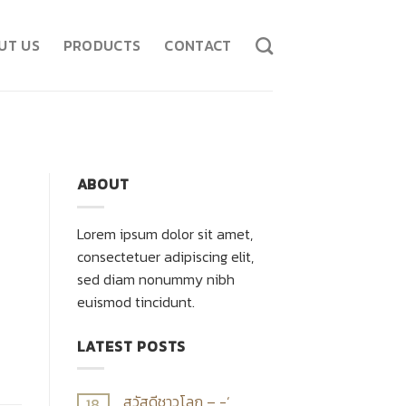
UT US
PRODUCTS
CONTACT
ABOUT
Lorem ipsum dolor sit amet,
consectetuer adipiscing elit,
sed diam nonummy nibh
euismod tincidunt.
LATEST POSTS
สวัสดีชาวโลก – -‘
18