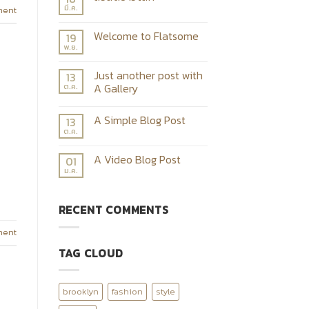
มี.ค.
ment
Welcome to Flatsome
19
พ.ย.
Just another post with
13
A Gallery
ต.ค.
A Simple Blog Post
13
ต.ค.
A Video Blog Post
01
ม.ค.
RECENT COMMENTS
ment
TAG CLOUD
brooklyn
fashion
style