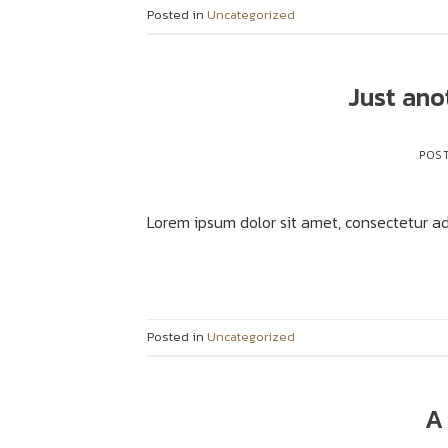
Posted in
Uncategorized
Just ano
POS
Lorem ipsum dolor sit amet, consectetur adi
Posted in
Uncategorized
A