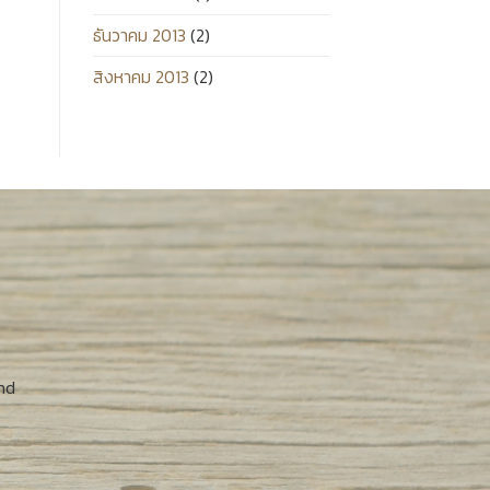
ธันวาคม 2013
(2)
สิงหาคม 2013
(2)
nd