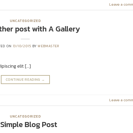
Leave a com
UNCATEGORIZED
ther post with A Gallery
TED ON
13/10/2015
BY
WEBMASTER
piscing elit […]
CONTINUE READING
→
Leave a com
UNCATEGORIZED
 Simple Blog Post