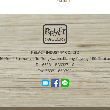
CABINET
RELACT INDUSTRY CO., LTD
46 Moo 2 Sukhumvit Rd. TungKwaikin,Klaeng, Rayong 2110 ,Thaila
Tel. 6638 - 889327 - 8
Fax. 6638 - 668793