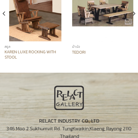
สตูล
ม้านั่ง
KAREN LUXE ROCKING WITH
TEDORI
STOOL
RELACT INDUSTRY CO., LTD
346 Moo 2 Sukhumvit Rd. TungKwaikin,Klaeng, Rayong 2110
,Thailand