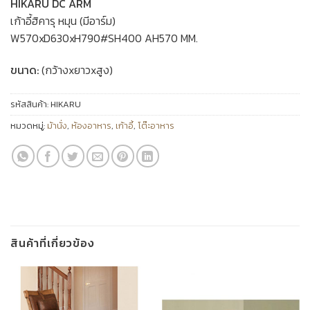
HIKARU DC ARM
เก้าอี้ฮิคารุ หมุน (มีอาร์ม)
W570xD630xH790#SH400 AH570 MM.
ขนาด:
(กว้างxยาวxสูง)
รหัสสินค้า:
HIKARU
หมวดหมู่:
ม้านั่ง
,
ห้องอาหาร
,
เก้าอี้
,
โต๊ะอาหาร
สินค้าที่เกี่ยวข้อง